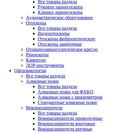
Все товары раздела
Рукояти ларингоскопа
Клинки ларингоскопа
Аудиометрическое оборудование
Отоскопы
Все товары раздела
Видеоотоскопы
Отоскопы фиброоптические
Отоскопы лампочные
Оториноларингологическое кресло
Риноскопы
Камертон
ЛОР-инструменты
Офтальмология
Все товары раздела
Алмазные ножи
Все товары раздела
Алмазные ножи для ФАКО
Алмазные ножи с микрометром
Стандартные алмазные ножи
Векорасширители
Все товары раздела
Векорасширители проволочные
Векорасширители винтовые
Векорасширители реечные