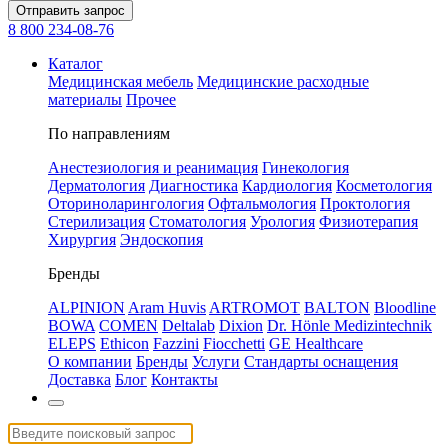
Отправить запрос
8 800 234-08-76
Каталог
Медицинская мебель
Медицинские расходные
материалы
Прочее
По направлениям
Анестезиология и реанимация
Гинекология
Дерматология
Диагностика
Кардиология
Косметология
Оториноларингология
Офтальмология
Проктология
Стерилизация
Стоматология
Урология
Физиотерапия
Хирургия
Эндоскопия
Бренды
ALPINION
Aram Huvis
ARTROMOT
BALTON
Bloodline
BOWA
COMEN
Deltalab
Dixion
Dr. Hönle Medizintechnik
ELEPS
Ethicon
Fazzini
Fiocchetti
GE Healthcare
О компании
Бренды
Услуги
Стандарты оснащения
Доставка
Блог
Контакты