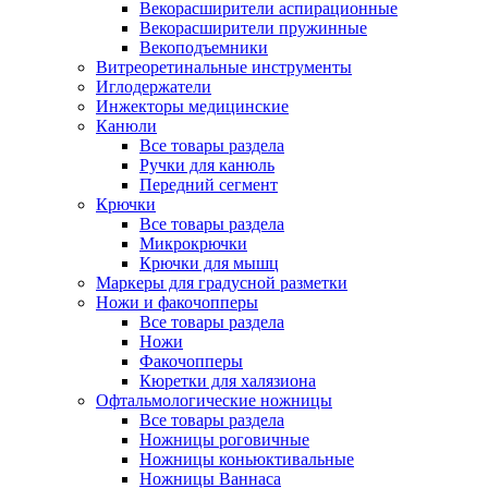
Векорасширители аспирационные
Векорасширители пружинные
Векоподъемники
Витреоретинальные инструменты
Иглодержатели
Инжекторы медицинские
Канюли
Все товары раздела
Ручки для канюль
Передний сегмент
Крючки
Все товары раздела
Микрокрючки
Крючки для мышц
Маркеры для градусной разметки
Ножи и факочопперы
Все товары раздела
Ножи
Факочопперы
Кюретки для халязиона
Офтальмологические ножницы
Все товары раздела
Ножницы роговичные
Ножницы коньюктивальные
Ножницы Ваннаса