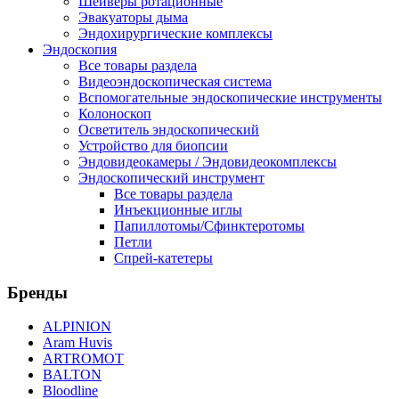
Шейверы ротационные
Эвакуаторы дыма
Эндохирургические комплексы
Эндоскопия
Все товары раздела
Видеоэндоскопическая система
Вспомогательные эндоскопические инструменты
Колоноскоп
Осветитель эндоскопический
Устройство для биопсии
Эндовидеокамеры / Эндовидеокомплексы
Эндоскопический инструмент
Все товары раздела
Инъекционные иглы
Папиллотомы/Сфинктеротомы
Петли
Спрей-катетеры
Бренды
ALPINION
Aram Huvis
ARTROMOT
BALTON
Bloodline