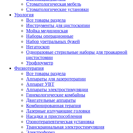
Стоматологическая мебель
Стоматологические установки
Урология
Все товары раздела
Инструменты для цистоскопии
Мойка медицинская
Наборы операционные
Набор уретральных бужей
Негатоскоп
Одноразовые стерильные наборы для троакарной
цистостомии
Урофлоуметр
Физиотерапия
Все товары раздела
Аппараты для лазеротерапии
Аппарат УВТ
Аппараты электростимуляции
Гинекологические комбайны
Двигательные аппараты
Комбинированная терапия
Лазерные излучающие головки
Насадки и приспособления
Озонотерапевтическая установка
Транскраниальная электростимуляция
Электрофорез