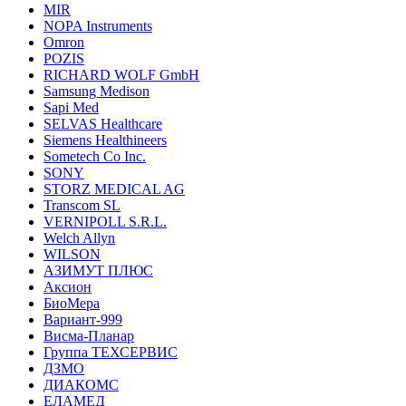
MIR
NOPA Instruments
Omron
POZIS
RICHARD WOLF GmbH
Samsung Medison
Sapi Med
SELVAS Healthcare
Siemens Healthineers
Sometech Co Inc.
SONY
STORZ MEDICAL AG
Transcom SL
VERNIPOLL S.R.L.
Welch Allyn
WILSON
АЗИМУТ ПЛЮС
Аксион
БиоМера
Вариант-999
Висма-Планар
Группа ТЕХСЕРВИС
ДЗМО
ДИАКОМС
ЕЛАМЕД