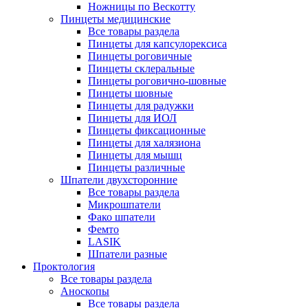
Ножницы по Вескотту
Пинцеты медицинские
Все товары раздела
Пинцеты для капсулорексиса
Пинцеты роговичные
Пинцеты склеральные
Пинцеты роговично-шовные
Пинцеты шовные
Пинцеты для радужки
Пинцеты для ИОЛ
Пинцеты фиксационные
Пинцеты для халязиона
Пинцеты для мышц
Пинцеты различные
Шпатели двухсторонние
Все товары раздела
Микрошпатели
Фако шпатели
Фемто
LASIK
Шпатели разные
Проктология
Все товары раздела
Аноскопы
Все товары раздела