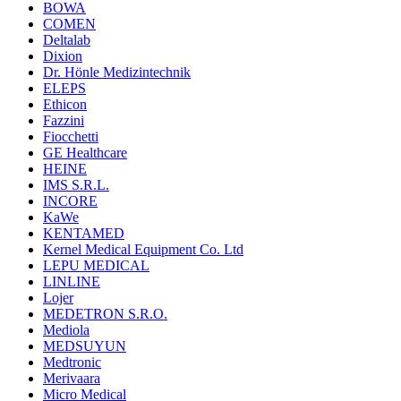
BOWA
COMEN
Deltalab
Dixion
Dr. Hönle Medizintechnik
ELEPS
Ethicon
Fazzini
Fiocchetti
GE Healthcare
HEINE
IMS S.R.L.
INCORE
KaWe
KENTAMED
Kernel Medical Equipment Co. Ltd
LEPU MEDICAL
LINLINE
Lojer
MEDETRON S.R.O.
Mediola
MEDSUYUN
Medtronic
Merivaara
Micro Medical