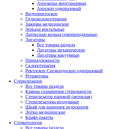
Аноскопы многоразовые
Аноскоп одноразовый
Видеоректоскоп
Гидроколонотерапия
Зажимы медицинские
Зеркала ректальные
Латексные кольца геморроидальные
Лигаторы
Все товары раздела
Лигаторы механические
Лигаторы вакуумные
Принадлежности
Склеротерапия
Ректоскоп Сигмоидоскоп одноразовый
Ретракторы
Стерилизация
Все товары раздела
Камера сохранения стерильности
Стерилизатор паровой (автоклав)
Стерилизаторы воздушные
Шкаф для хранения эндоскопов
Лотки медицинские
Крафт-пакеты
Стоматология
Все товары раздела