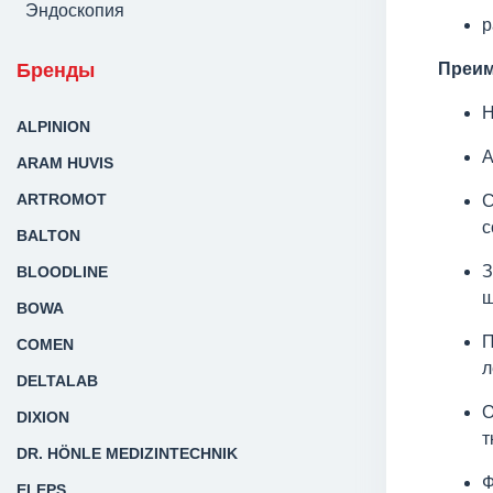
Эндоскопия
р
Бренды
Преим
Н
ALPINION
А
ARAM HUVIS
ARTROMOT
С
с
BALTON
З
BLOODLINE
ш
BOWA
П
COMEN
л
DELTALAB
О
DIXION
т
DR. HÖNLE MEDIZINTECHNIK
Ф
ELEPS