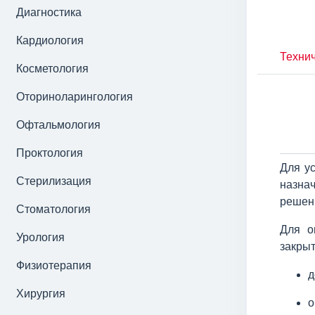
Диагностика
Кардиология
Технич
Косметология
Оториноларингология
Офтальмология
Проктология
Для у
Стерилизация
назна
решен
Стоматология
Для о
Урология
закрыт
Физиотерапия
д
Хирургия
о