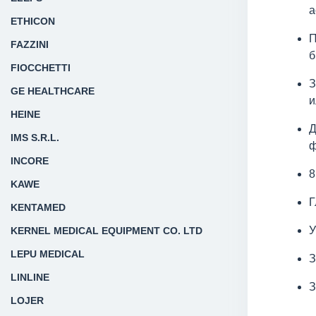
а
ETHICON
П
FAZZINI
б
FIOCCHETTI
З
GE HEALTHCARE
и
HEINE
Д
IMS S.R.L.
ф
INCORE
8
KAWE
Г
KENTAMED
У
KERNEL MEDICAL EQUIPMENT CO. LTD
LEPU MEDICAL
З
LINLINE
З
LOJER