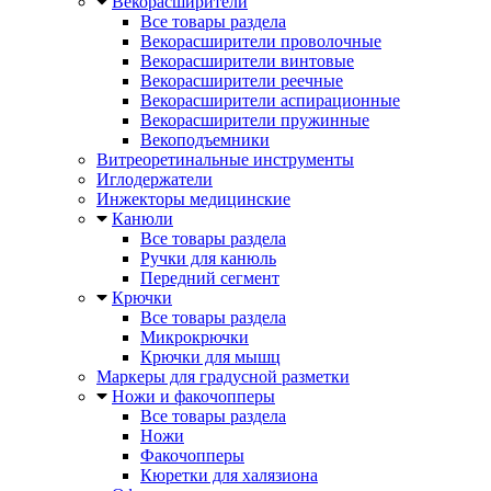
Векорасширители
Все товары раздела
Векорасширители проволочные
Векорасширители винтовые
Векорасширители реечные
Векорасширители аспирационные
Векорасширители пружинные
Векоподъемники
Витреоретинальные инструменты
Иглодержатели
Инжекторы медицинские
Канюли
Все товары раздела
Ручки для канюль
Передний сегмент
Крючки
Все товары раздела
Микрокрючки
Крючки для мышц
Маркеры для градусной разметки
Ножи и факочопперы
Все товары раздела
Ножи
Факочопперы
Кюретки для халязиона