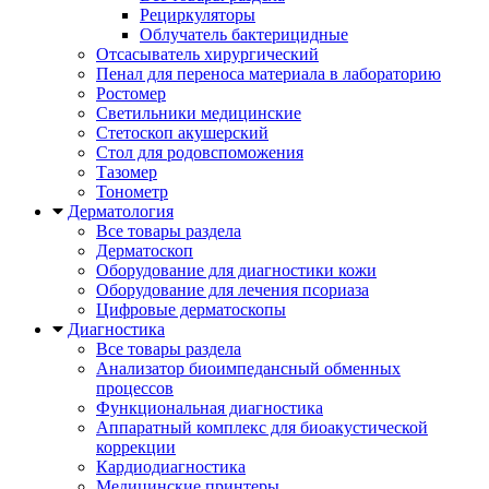
Рециркуляторы
Облучатель бактерицидные
Отсасыватель хирургический
Пенал для переноса материала в лабораторию
Ростомер
Светильники медицинские
Стетоскоп акушерский
Стол для родовспоможения
Тазомер
Тонометр
Дерматология
Все товары раздела
Дерматоскоп
Оборудование для диагностики кожи
Оборудование для лечения псориаза
Цифровые дерматоскопы
Диагностика
Все товары раздела
Анализатор биоимпедансный обменных
процессов
Функциональная диагностика
Аппаратный комплекс для биоакустической
коррекции
Кардиодиагностика
Медицинские принтеры