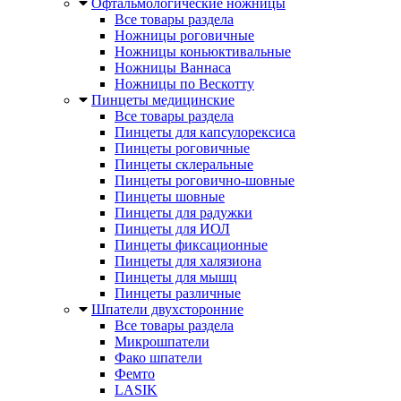
Офтальмологические ножницы
Все товары раздела
Ножницы роговичные
Ножницы коньюктивальные
Ножницы Ваннаса
Ножницы по Вескотту
Пинцеты медицинские
Все товары раздела
Пинцеты для капсулорексиса
Пинцеты роговичные
Пинцеты склеральные
Пинцеты роговично-шовные
Пинцеты шовные
Пинцеты для радужки
Пинцеты для ИОЛ
Пинцеты фиксационные
Пинцеты для халязиона
Пинцеты для мышц
Пинцеты различные
Шпатели двухсторонние
Все товары раздела
Микрошпатели
Фако шпатели
Фемто
LASIK