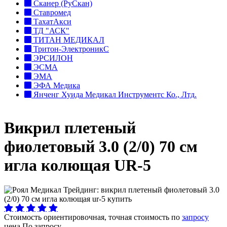
Сканер (РуСкан)
Ставромед
ТахатАкси
ТД "АСК"
ТИТАН МЕДИКАЛ
Тритон-ЭлектроникС
ЭРСИЛОН
ЭСМА
ЭМА
ЭФА Медика
Янченг Хуида Медикал Инструментс Ко., Лтд.
Викрил плетеный
фиолетовый 3.0 (2/0) 70 см
игла колющая UR-5
Стоимость ориентировочная, точная стоимость по
запросу
цена
По запросу