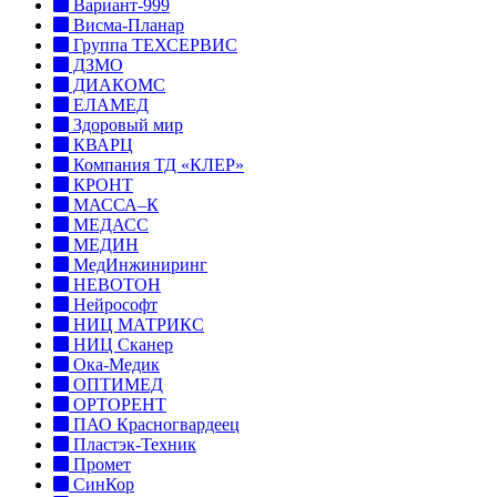
Вариант-999
Висма-Планар
Группа ТЕХСЕРВИС
ДЗМО
ДИАКОМС
ЕЛАМЕД
Здоровый мир
КВАРЦ
Компания ТД «КЛЕР»
КРОНТ
МАССА–К
МЕДАСС
МЕДИН
МедИнжиниринг
НЕВОТОН
Нейрософт
НИЦ МАТРИКС
НИЦ Сканер
Ока-Медик
ОПТИМЕД
ОРТОРЕНТ
ПАО Красногвардеец
Пластэк-Техник
Промет
СинКор