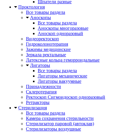
Шпатели разные
Проктология
Все товары раздела
Аноскопы
Все товары раздела
Аноскопы многоразовые
Аноскоп одноразовый
Видеоректоскоп
Гидроколонотерапия
Зажимы медицинские
Зеркала ректальные
Латексные кольца геморроидальные
Лигаторы
Все товары раздела
Лигаторы механические
Лигаторы вакуумные
Принадлежности
Склеротерапия
Ректоскоп Сигмоидоскоп одноразовый
Ретракторы
Стерилизация
Все товары раздела
Камера сохранения стерильности
Стерилизатор паровой (автоклав)
Стерилизаторы воздушные