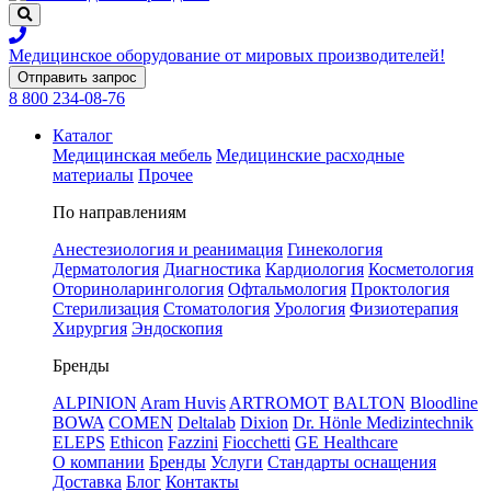
Медицинское оборудование
от мировых производителей!
Отправить запрос
8 800 234-08-76
Каталог
Медицинская мебель
Медицинские расходные
материалы
Прочее
По направлениям
Анестезиология и реанимация
Гинекология
Дерматология
Диагностика
Кардиология
Косметология
Оториноларингология
Офтальмология
Проктология
Стерилизация
Стоматология
Урология
Физиотерапия
Хирургия
Эндоскопия
Бренды
ALPINION
Aram Huvis
ARTROMOT
BALTON
Bloodline
BOWA
COMEN
Deltalab
Dixion
Dr. Hönle Medizintechnik
ELEPS
Ethicon
Fazzini
Fiocchetti
GE Healthcare
О компании
Бренды
Услуги
Стандарты оснащения
Доставка
Блог
Контакты