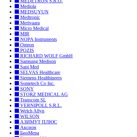
MEDETRON S.R.O.
Mediola
MEDSUYUN
Medtronic
Merivaara
Micro Medical
MIR
NOPA Instruments
Omron
POZIS
RICHARD WOLF GmbH
Samsung Medison
Sapi Med
SELVAS Healthcare
Siemens Healthineers
Sometech Co Inc.
SONY
STORZ MEDICAL AG
Transcom SL
VERNIPOLL S.R.L.
Welch Allyn
WILSON
АЗИМУТ ПЛЮС
Аксион
БиоМера