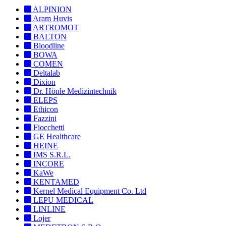
ALPINION
Aram Huvis
ARTROMOT
BALTON
Bloodline
BOWA
COMEN
Deltalab
Dixion
Dr. Hönle Medizintechnik
ELEPS
Ethicon
Fazzini
Fiocchetti
GE Healthcare
HEINE
IMS S.R.L.
INCORE
KaWe
KENTAMED
Kernel Medical Equipment Co. Ltd
LEPU MEDICAL
LINLINE
Lojer