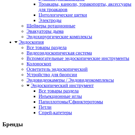
Троакары, канюли, торакопорты, аксессуары
для троакаров
Цитологические щетки
Электроды
Шейверы ротационные
Эвакуаторы дыма
Эндохирургические комплексы
Эндоскопия
Все товары раздела
Видеоэндоскопическая система
Вспомогательные эндоскопические инструменты
Колоноскоп
Осветитель эндоскопический
Устройство для биопсии
Эндовидеокамеры / Эндовидеокомплексы
Эндоскопический инструмент
Все товары раздела
Инъекционные иглы
Папиллотомы/Сфинктеротомы
Петли
Спрей-катетеры
Бренды